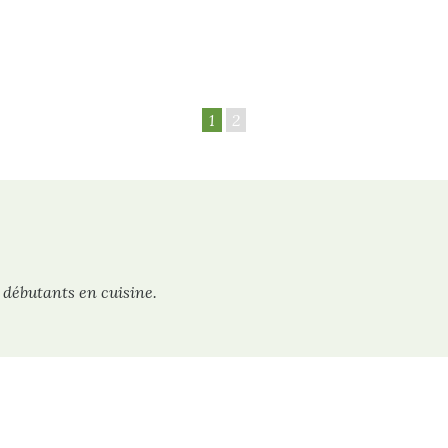
1
2
 débutants en cuisine.
Plan du site