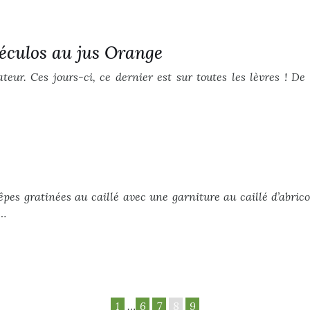
péculos au jus Orange
eur. Ces jours-ci, ce dernier est sur toutes les lèvres ! De
êpes gratinées au caillé avec une garniture au caillé d’abri
s…
1
…
6
7
8
9